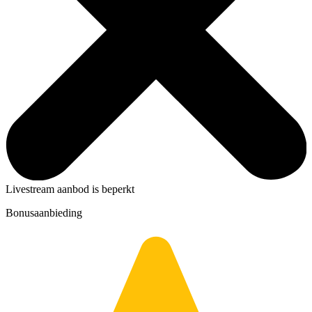
Livestream aanbod is beperkt
Bonusaanbieding