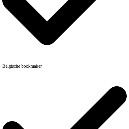
Belgische bookmaker