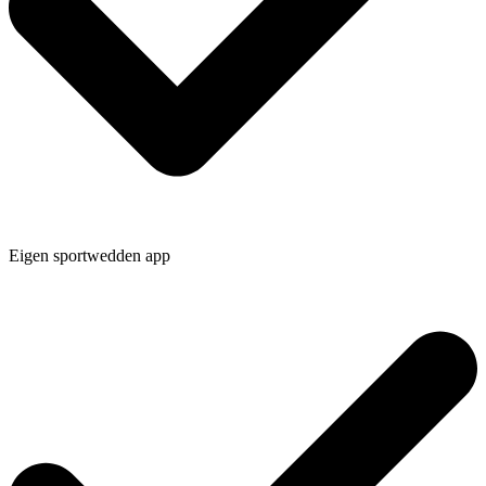
Eigen sportwedden app