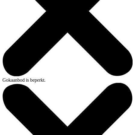
Gokaanbod is beperkt.