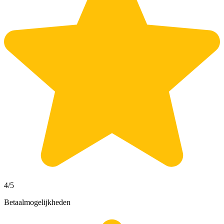
4
/5
Betaalmogelijkheden